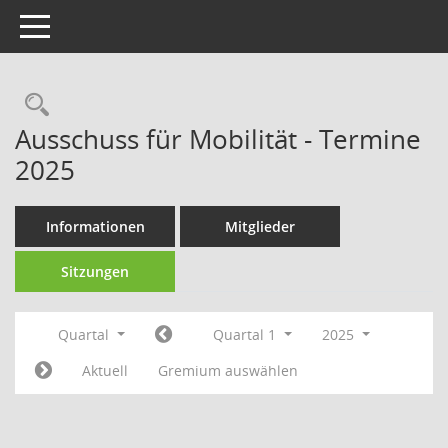
Toggle navigation
Rechercheauswahl
Ausschuss für Mobilität - Termine
2025
Informationen
Mitglieder
Sitzungen
Quartal
Quartal 1
2025
Aktuell
Gremium auswählen