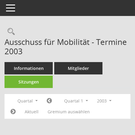
Toggle navigation
Rechercheauswahl
Ausschuss für Mobilität - Termine
2003
Informationen
Mitglieder
Sitzungen
Quartal
Quartal 1
2003
Aktuell
Gremium auswählen