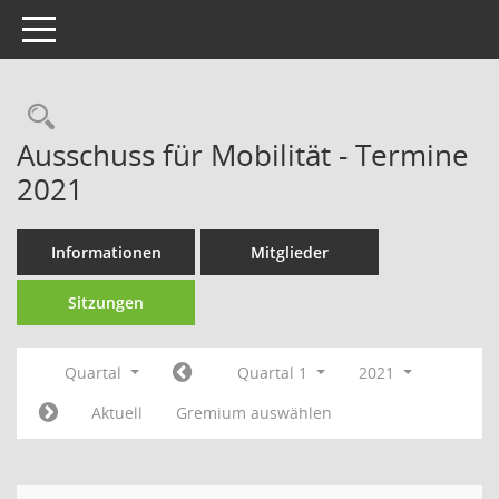
Toggle navigation
Rechercheauswahl
Ausschuss für Mobilität - Termine
2021
Informationen
Mitglieder
Sitzungen
Quartal
Quartal 1
2021
Aktuell
Gremium auswählen