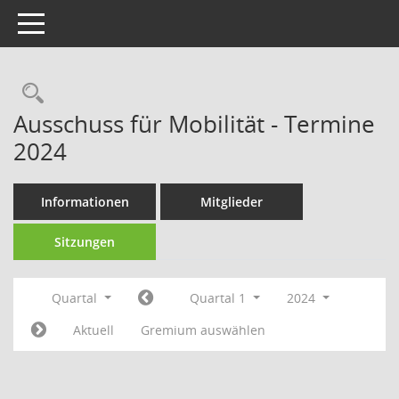
Toggle navigation
Rechercheauswahl
Ausschuss für Mobilität - Termine
2024
Informationen
Mitglieder
Sitzungen
Quartal
Quartal 1
2024
Aktuell
Gremium auswählen