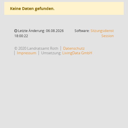
Keine Daten gefunden.
Letzte Änderung: 06.08.2026
Software:
Sitzungsdienst
(Wird in
18:00:22
Session
© 2020 Landratsamt Roth
Datenschutz
Impressum
Umsetzung:
LivingData GmbH