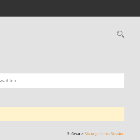
Rec
swählen
(Wird in
Software:
Sitzungsdienst
Session