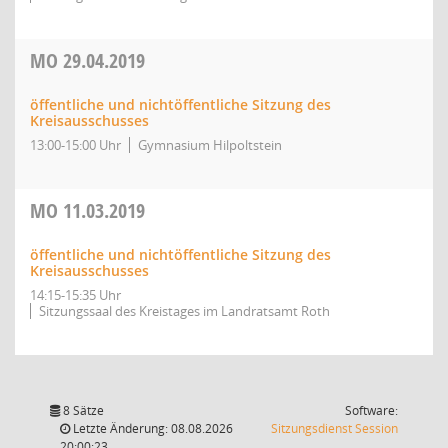
MO
29.04.2019
öffentliche und nichtöffentliche Sitzung des
Kreisausschusses
13:00-15:00 Uhr
Gymnasium Hilpoltstein
MO
11.03.2019
öffentliche und nichtöffentliche Sitzung des
Kreisausschusses
14:15-15:35 Uhr
Sitzungssaal des Kreistages im Landratsamt Roth
8 Sätze
Software:
(Wird in
Letzte Änderung: 08.08.2026
Sitzungsdienst
Session
20:00:23