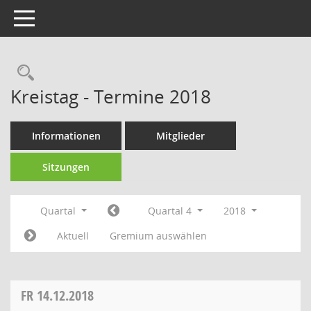
Toggle navigation
Rechercheauswahl
Kreistag - Termine 2018
Informationen
Mitglieder
Sitzungen
Quartal
Quartal 4
2018
Aktuell
Gremium auswählen
FR
14.12.2018