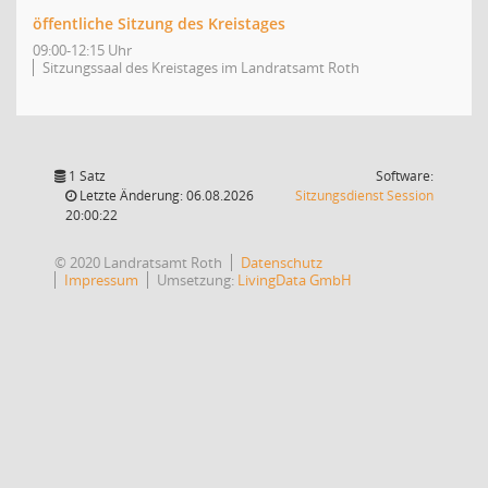
öffentliche Sitzung des Kreistages
09:00-12:15 Uhr
Sitzungssaal des Kreistages im Landratsamt Roth
1 Satz
Software:
(Wird in
Letzte Änderung: 06.08.2026
Sitzungsdienst
Session
20:00:22
© 2020 Landratsamt Roth
Datenschutz
Impressum
Umsetzung:
LivingData GmbH