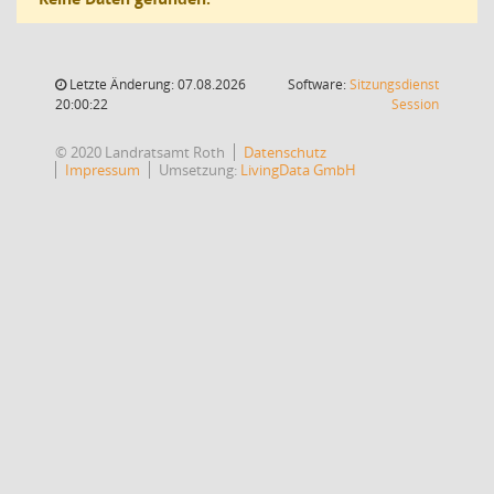
Letzte Änderung: 07.08.2026
Software:
Sitzungsdienst
(Wird in
20:00:22
Session
© 2020 Landratsamt Roth
Datenschutz
Impressum
Umsetzung:
LivingData GmbH