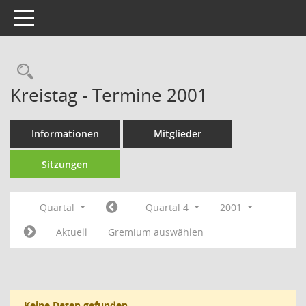
Toggle navigation
Rechercheauswahl
Kreistag - Termine 2001
Informationen
Mitglieder
Sitzungen
Quartal
Quartal 4
2001
Aktuell
Gremium auswählen
Keine Daten gefunden.