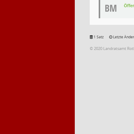
BM
Öffe
1 Satz
Letzte Änder
© 2020 Landratsamt Rot