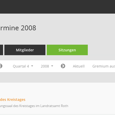
Termine 2008
Mitglieder
Sitzungen
Quartal 4
2008
Aktuell
Gremium au
 des Kreistages
ungssaal des Kreistages im Landratsamt Roth