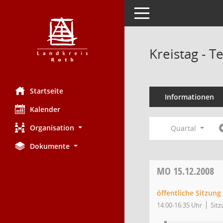
Toggle navigation
Kreistag - 
Startseite
Informationen
Kalender
Organisation
Quartal
Dokumente
MO
15.12.2008
öffentliche Sitzung
14:00-16:35 Uhr
Sitz