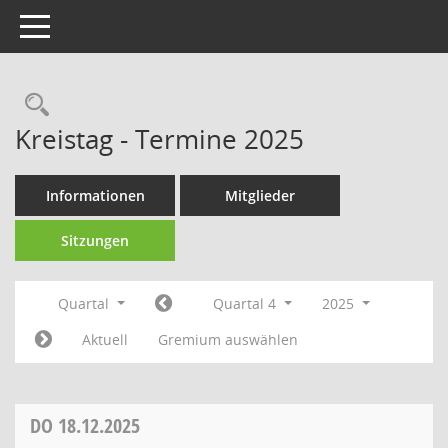
Toggle navigation
Rechercheauswahl
Kreistag - Termine 2025
Informationen
Mitglieder
Sitzungen
Quartal
Quartal 4
2025
Aktuell
Gremium auswählen
DO
18.12.2025