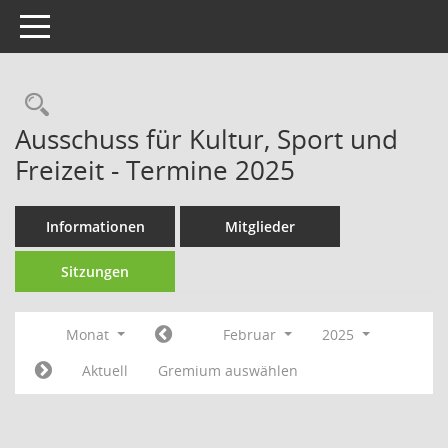
Toggle navigation
Rechercheauswahl
Ausschuss für Kultur, Sport und
Freizeit - Termine 2025
Informationen
Mitglieder
Sitzungen
Monat
Februar
2025
Aktuell
Gremium auswählen