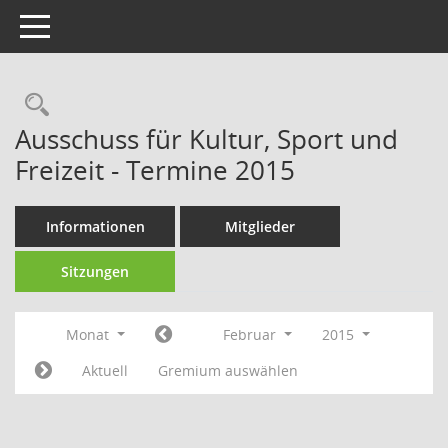
Toggle navigation
Rechercheauswahl
Ausschuss für Kultur, Sport und
Freizeit - Termine 2015
Informationen
Mitglieder
Sitzungen
Monat
Februar
2015
Aktuell
Gremium auswählen