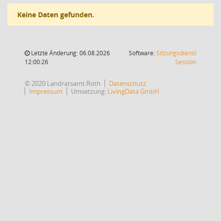
Keine Daten gefunden.
Letzte Änderung: 06.08.2026
Software:
Sitzungsdienst
(Wird in
12:00:26
Session
© 2020 Landratsamt Roth
Datenschutz
Impressum
Umsetzung:
LivingData GmbH