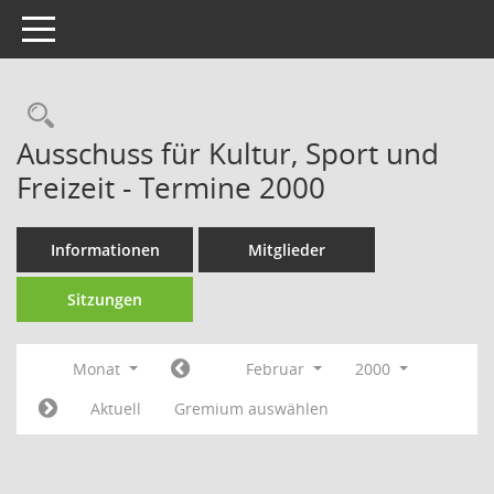
Toggle navigation
Rechercheauswahl
Ausschuss für Kultur, Sport und
Freizeit - Termine 2000
Informationen
Mitglieder
Sitzungen
Monat
Februar
2000
Aktuell
Gremium auswählen