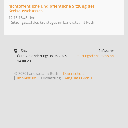
nichtöffentliche und öffentliche Sitzung des
Kreisausschusses
12:15-13:45 Uhr
Sitzungssaal des Kreistages im Landratsamt Roth
1 Satz
Software:
(Wird in
Letzte Änderung: 06.08.2026
Sitzungsdienst
Session
14:00:23
© 2020 Landratsamt Roth
Datenschutz
Impressum
Umsetzung:
LivingData GmbH