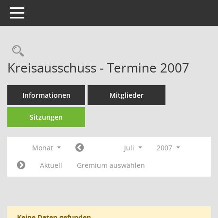
Toggle navigation
Rechercheauswahl
Kreisausschuss - Termine 2007
Informationen
Mitglieder
Sitzungen
Monat
Juli
2007
Aktuell
Gremium auswählen
Keine Daten gefunden.