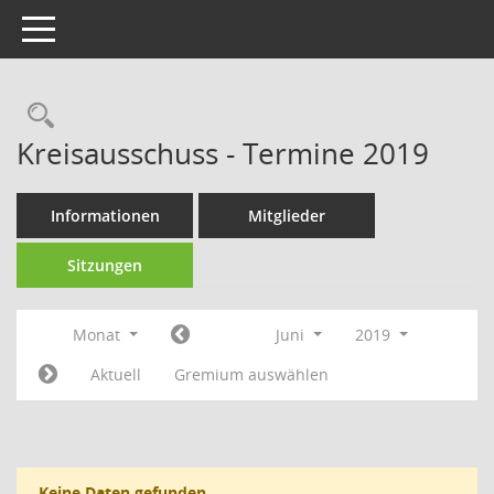
Toggle navigation
Rechercheauswahl
Kreisausschuss - Termine 2019
Informationen
Mitglieder
Sitzungen
Monat
Juni
2019
Aktuell
Gremium auswählen
Keine Daten gefunden.