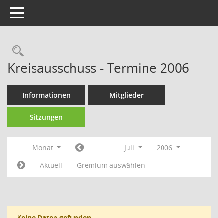
Toggle navigation
Rechercheauswahl
Kreisausschuss - Termine 2006
Informationen
Mitglieder
Sitzungen
Monat
Juli
2006
Aktuell
Gremium auswählen
Keine Daten gefunden.