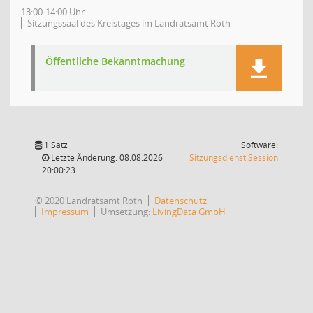
13:00-14:00 Uhr
Sitzungssaal des Kreistages im Landratsamt Roth
Öffentliche Bekanntmachung
1 Satz
Software:
(Wird in
Letzte Änderung: 08.08.2026
Sitzungsdienst
Session
20:00:23
© 2020 Landratsamt Roth
Datenschutz
Impressum
Umsetzung:
LivingData GmbH