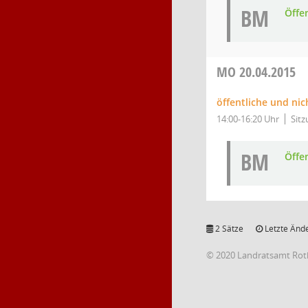
BM
Öffe
MO
20.04.2015
öffentliche und nic
14:00-16:20 Uhr
Sitz
BM
Öffe
2 Sätze
Letzte Ände
© 2020 Landratsamt Rot