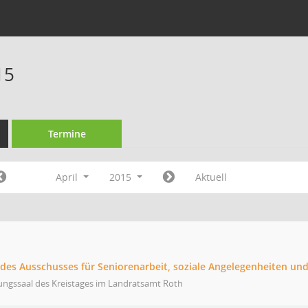
15
Termine
April
2015
Aktuell
 des Ausschusses für Seniorenarbeit, soziale Angelegenheiten und
ungssaal des Kreistages im Landratsamt Roth