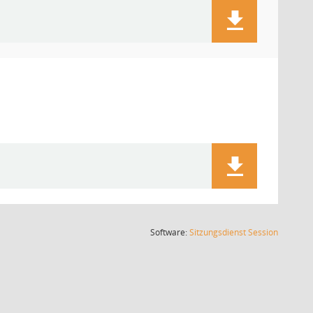
(Wird in
Software:
Sitzungsdienst
Session