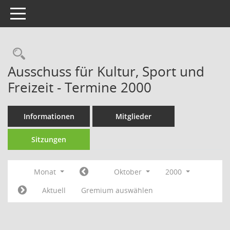
Toggle navigation
Rechercheauswahl
Ausschuss für Kultur, Sport und
Freizeit - Termine 2000
Informationen
Mitglieder
Sitzungen
Monat
Oktober
2000
Aktuell
Gremium auswählen