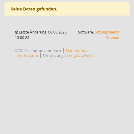
Keine Daten gefunden.
Letzte Änderung: 08.08.2026
Software:
Sitzungsdienst
(Wird in
13:00:22
Session
© 2020 Landratsamt Roth
Datenschutz
Impressum
Umsetzung:
LivingData GmbH