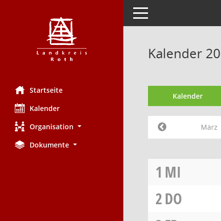
Toggle navigation
Kalender 2
Startseite
Kalender
Kalender
Organisation
März
Dokumente
1
MI
2
DO