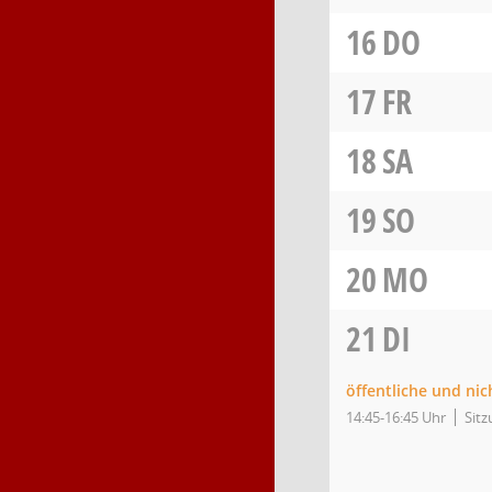
16
DO
17
FR
18
SA
19
SO
20
MO
21
DI
öffentliche und nic
14:45-16:45 Uhr
Sitz