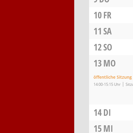
10
FR
11
SA
12
SO
13
MO
öffentliche Sitzung
14:00-15:15 Uhr
Sitz
14
DI
15
MI