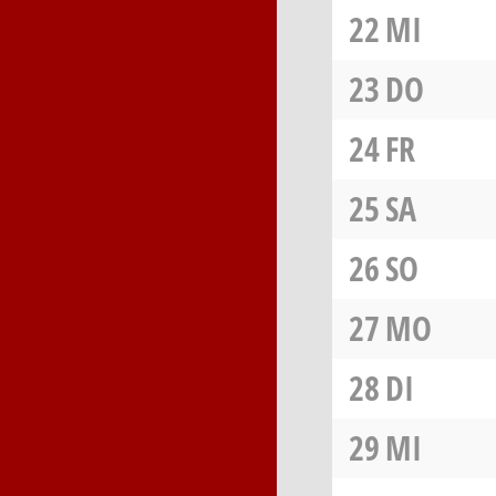
22
MI
23
DO
24
FR
25
SA
26
SO
27
MO
28
DI
29
MI