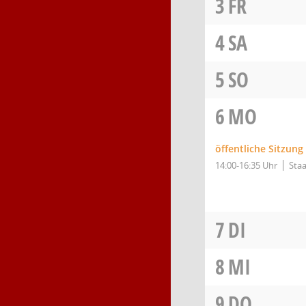
3
FR
4
SA
5
SO
6
MO
öffentliche Sitzun
14:00-16:35 Uhr
Staa
7
DI
8
MI
9
DO