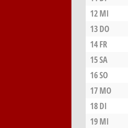
12
MI
13
DO
14
FR
15
SA
16
SO
17
MO
18
DI
19
MI