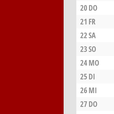
20
DO
21
FR
22
SA
23
SO
24
MO
25
DI
26
MI
27
DO