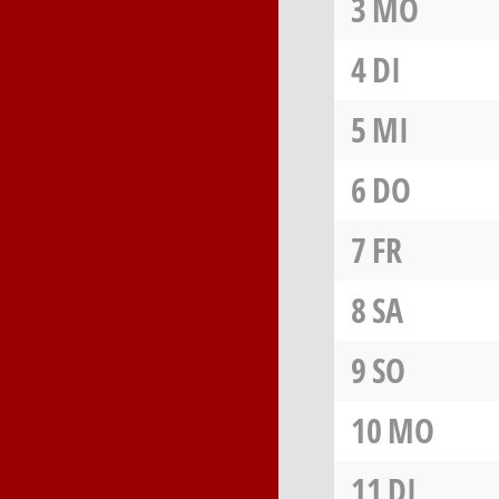
3
MO
4
DI
5
MI
6
DO
7
FR
8
SA
9
SO
10
MO
11
DI