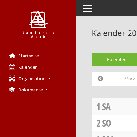
Toggle navigation
Kalender 2
Startseite
Kalender
Kalender
Organisation
März
Dokumente
1
SA
2
SO