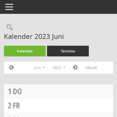
Toggle navigation
Rechercheauswahl
Kalender 2023 Juni
Kalender
Termine
Juni
2023
Aktuell
1
DO
2
FR