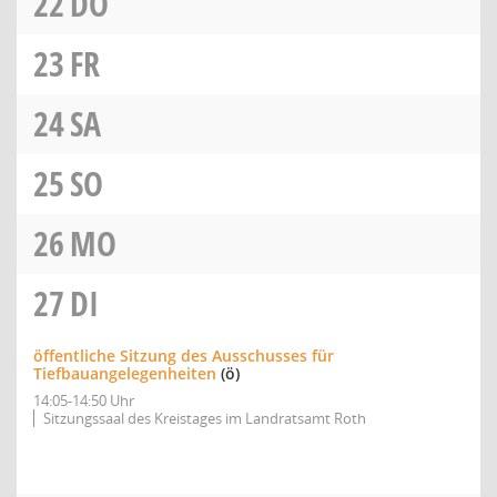
22
DO
23
FR
24
SA
25
SO
26
MO
27
DI
öffentliche Sitzung des Ausschusses für
Tiefbauangelegenheiten
(ö)
14:05-14:50 Uhr
Sitzungssaal des Kreistages im Landratsamt Roth