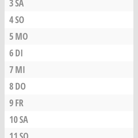
3
SA
4
SO
5
MO
6
DI
7
MI
8
DO
9
FR
10
SA
11
SO