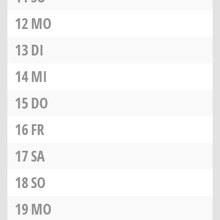
12
MO
13
DI
14
MI
15
DO
16
FR
17
SA
18
SO
19
MO