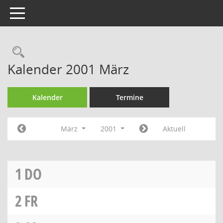
Toggle navigation
Rechercheauswahl
Kalender 2001 März
Kalender
Termine
März
2001
Aktuell
1
DO
2
FR