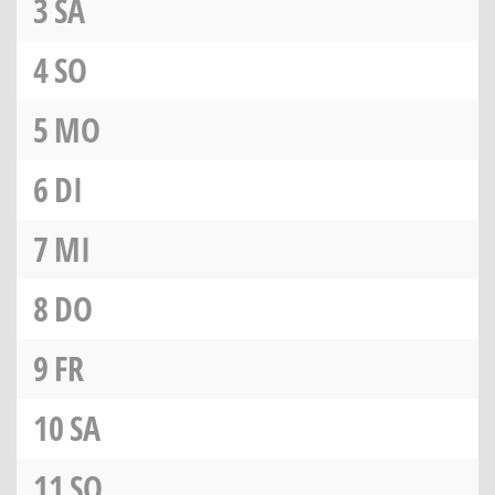
3
SA
4
SO
5
MO
6
DI
7
MI
8
DO
9
FR
10
SA
11
SO