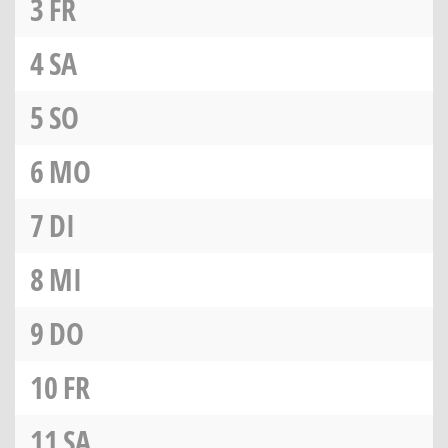
3
FR
4
SA
5
SO
6
MO
7
DI
8
MI
9
DO
10
FR
11
SA