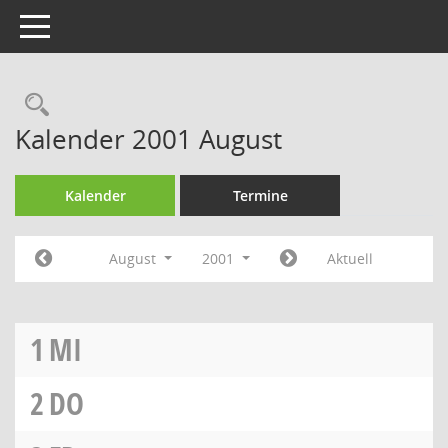
Toggle navigation
Rechercheauswahl
Kalender 2001 August
Kalender
Termine
August
2001
Aktuell
1
MI
2
DO