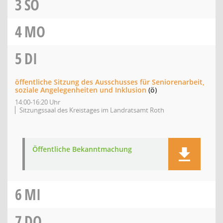
3
SO
4
MO
5
DI
öffentliche Sitzung des Ausschusses für Seniorenarbeit,
soziale Angelegenheiten und Inklusion
(ö)
14:00-16:20 Uhr
Sitzungssaal des Kreistages im Landratsamt Roth
Öffentliche Bekanntmachung
6
MI
7
DO