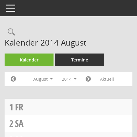
Toggle navigation
Rechercheauswahl
Kalender 2014 August
Kalender
Termine
August
2014
Aktuell
1
FR
2
SA