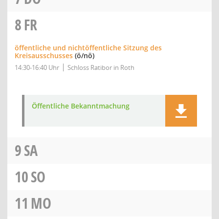
8
FR
öffentliche und nichtöffentliche Sitzung des
Kreisausschusses
(ö/nö)
14:30-16:40 Uhr
Schloss Ratibor in Roth
Öffentliche Bekanntmachung
9
SA
10
SO
11
MO