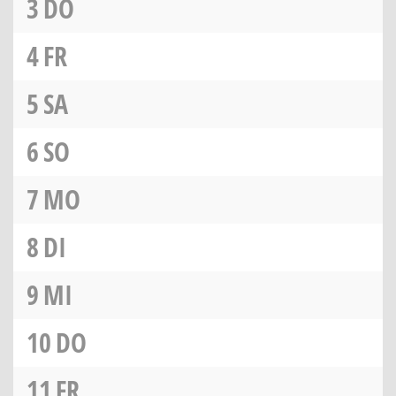
3
DO
4
FR
5
SA
6
SO
7
MO
8
DI
9
MI
10
DO
11
FR