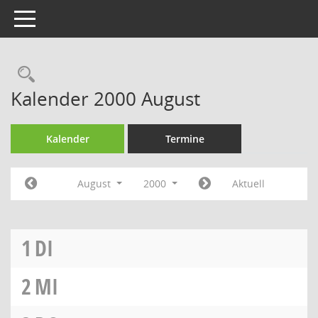
Toggle navigation
Rechercheauswahl
Kalender 2000 August
Kalender
Termine
August
2000
Aktuell
1
DI
2
MI