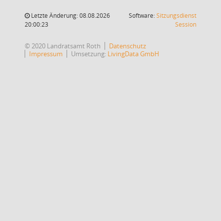
Letzte Änderung: 08.08.2026
Software:
Sitzungsdienst
(Wird in
20:00:23
Session
© 2020 Landratsamt Roth
Datenschutz
Impressum
Umsetzung:
LivingData GmbH