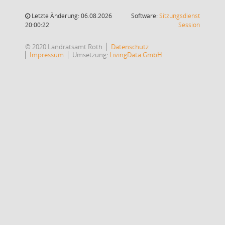
Letzte Änderung: 06.08.2026
Software:
Sitzungsdienst
(Wird in
20:00:22
Session
© 2020 Landratsamt Roth
Datenschutz
Impressum
Umsetzung:
LivingData GmbH