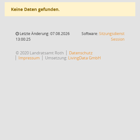
Keine Daten gefunden.
Letzte Änderung: 07.08.2026
Software:
Sitzungsdienst
(Wird in
13:00:25
Session
© 2020 Landratsamt Roth
Datenschutz
Impressum
Umsetzung:
LivingData GmbH