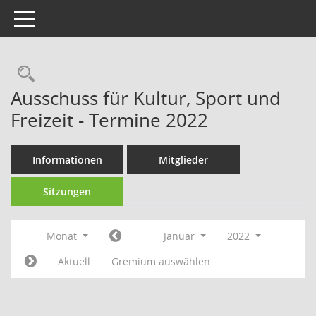
Toggle navigation
Rechercheauswahl
Ausschuss für Kultur, Sport und
Freizeit - Termine 2022
Informationen
Mitglieder
Sitzungen
Monat
Januar
2022
Aktuell
Gremium auswählen