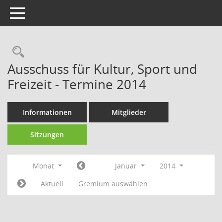
Toggle navigation
Rechercheauswahl
Ausschuss für Kultur, Sport und
Freizeit - Termine 2014
Informationen
Mitglieder
Sitzungen
Monat
Januar
2014
Aktuell
Gremium auswählen