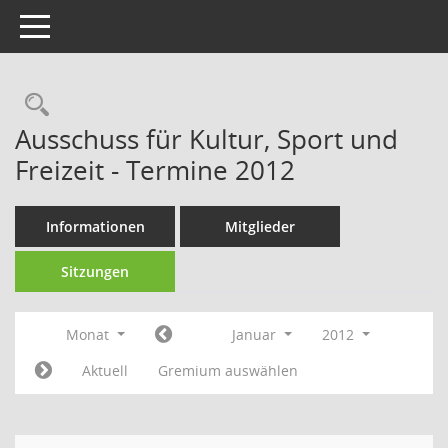
Toggle navigation
Rechercheauswahl
Ausschuss für Kultur, Sport und
Freizeit - Termine 2012
Informationen
Mitglieder
Sitzungen
Monat
Januar
2012
Aktuell
Gremium auswählen