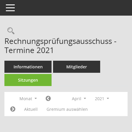
Toggle navigation
Rechercheauswahl
Rechnungsprüfungsausschuss -
Termine 2021
Informationen
Mitglieder
Sitzungen
Monat
April
2021
Aktuell
Gremium auswählen