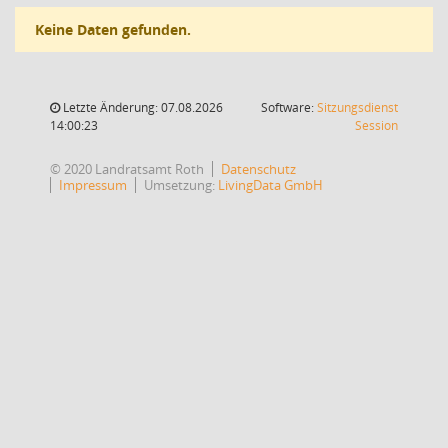
Keine Daten gefunden.
Letzte Änderung: 07.08.2026
Software:
Sitzungsdienst
(Wird in
14:00:23
Session
© 2020 Landratsamt Roth
Datenschutz
Impressum
Umsetzung:
LivingData GmbH