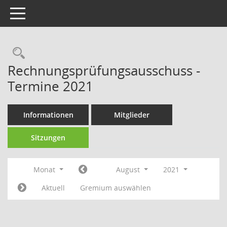
Toggle navigation
Rechercheauswahl
Rechnungsprüfungsausschuss -
Termine 2021
Informationen
Mitglieder
Sitzungen
Monat
August
2021
Aktuell
Gremium auswählen