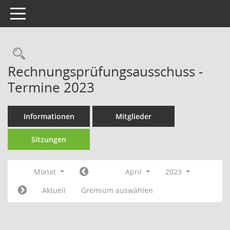
Toggle navigation
Rechercheauswahl
Rechnungsprüfungsausschuss -
Termine 2023
Informationen
Mitglieder
Sitzungen
Monat
April
2023
Aktuell
Gremium auswählen