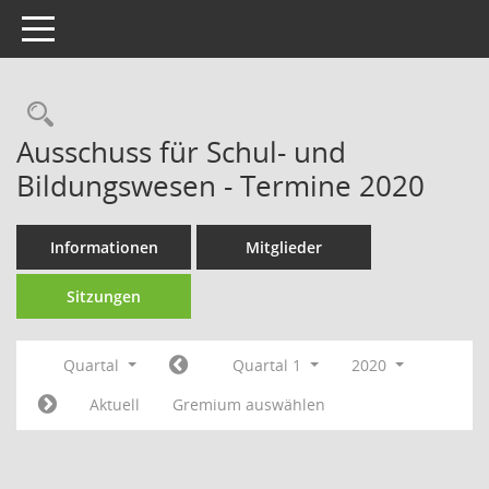
Toggle navigation
Rechercheauswahl
Ausschuss für Schul- und
Bildungswesen - Termine 2020
Informationen
Mitglieder
Sitzungen
Quartal
Quartal 1
2020
Aktuell
Gremium auswählen