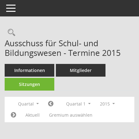
Toggle navigation
Rechercheauswahl
Ausschuss für Schul- und
Bildungswesen - Termine 2015
Informationen
Mitglieder
Sitzungen
Quartal
Quartal 1
2015
Aktuell
Gremium auswählen