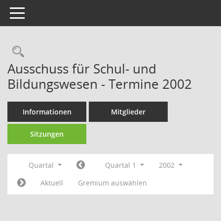
Toggle navigation
Rechercheauswahl
Ausschuss für Schul- und
Bildungswesen - Termine 2002
Informationen
Mitglieder
Sitzungen
Quartal
Quartal 1
2002
Aktuell
Gremium auswählen