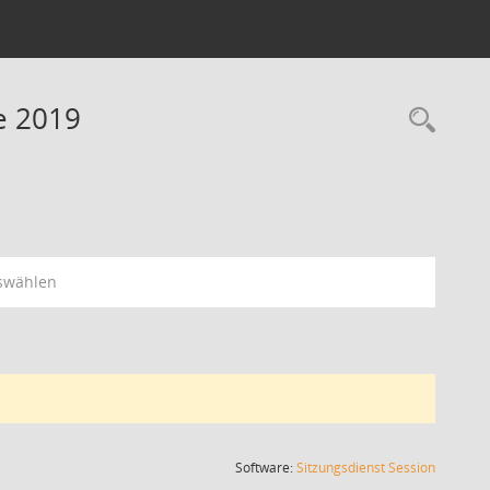
ne 2019
Rec
swählen
(Wird in
Software:
Sitzungsdienst
Session