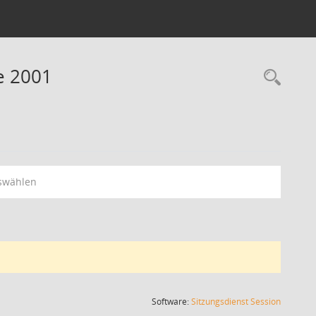
ne 2001
Rec
swählen
(Wird in
Software:
Sitzungsdienst
Session