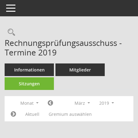
Toggle navigation
Rechercheauswahl
Rechnungsprüfungsausschuss -
Termine 2019
Informationen
Mitglieder
Sitzungen
Monat
März
2019
Aktuell
Gremium auswählen