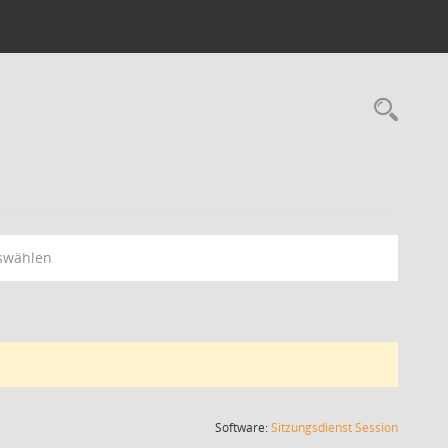
Rec
swählen
(Wird in
Software:
Sitzungsdienst
Session