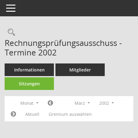
Toggle navigation
Rechercheauswahl
Rechnungsprüfungsausschuss -
Termine 2002
Informationen
Mitglieder
Sitzungen
Monat
März
2002
Aktuell
Gremium auswählen