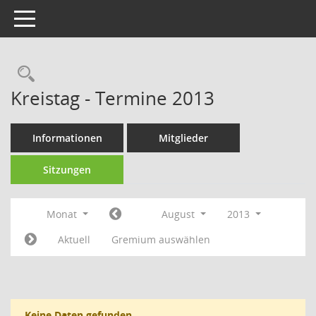
Toggle navigation
Rechercheauswahl
Kreistag - Termine 2013
Informationen
Mitglieder
Sitzungen
Monat
August
2013
Aktuell
Gremium auswählen
Keine Daten gefunden.