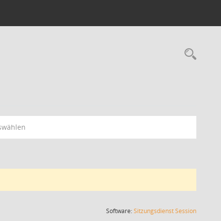
Rec
swählen
(Wird in
Software:
Sitzungsdienst
Session