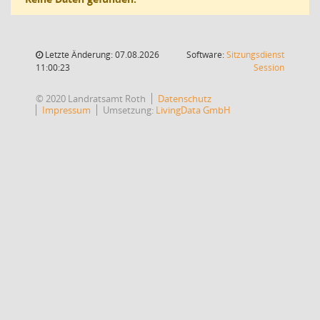
Letzte Änderung: 07.08.2026
Software:
Sitzungsdienst
(Wird in
11:00:23
Session
© 2020 Landratsamt Roth
Datenschutz
Impressum
Umsetzung:
LivingData GmbH