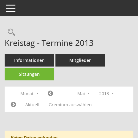
Toggle navigation
Rechercheauswahl
Kreistag - Termine 2013
Informationen
Mitglieder
Sitzungen
Monat
Mai
2013
Aktuell
Gremium auswählen
Keine Daten gefunden.