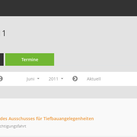
11
Termine
Juni
2011
Aktuell
g des Ausschusses für Tiefbauangelegenheiten
chtigungsfahrt