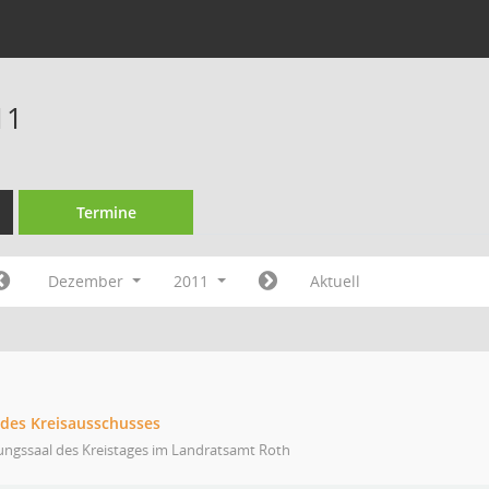
11
Termine
Dezember
2011
Aktuell
 des Kreisausschusses
ungssaal des Kreistages im Landratsamt Roth