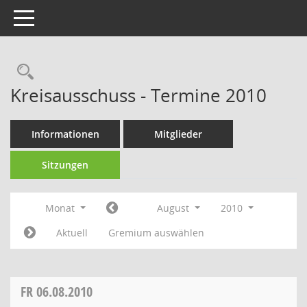
Toggle navigation
Rechercheauswahl
Kreisausschuss - Termine 2010
Informationen
Mitglieder
Sitzungen
Monat
August
2010
Aktuell
Gremium auswählen
FR
06.08.2010