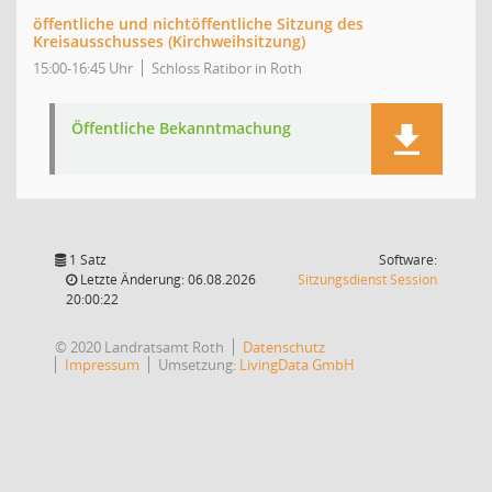
öffentliche und nichtöffentliche Sitzung des
Kreisausschusses (Kirchweihsitzung)
15:00-16:45 Uhr
Schloss Ratibor in Roth
Öffentliche Bekanntmachung
1 Satz
Software:
(Wird in
Letzte Änderung: 06.08.2026
Sitzungsdienst
Session
20:00:22
© 2020 Landratsamt Roth
Datenschutz
Impressum
Umsetzung:
LivingData GmbH