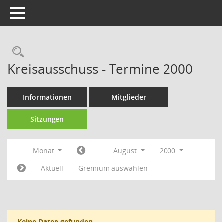
Toggle navigation
Rechercheauswahl
Kreisausschuss - Termine 2000
Informationen
Mitglieder
Sitzungen
Monat
August
2000
Aktuell
Gremium auswählen
Keine Daten gefunden.