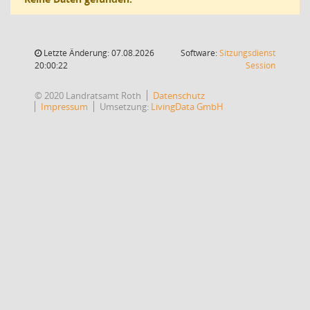
Letzte Änderung: 07.08.2026
Software:
Sitzungsdienst
(Wird in
20:00:22
Session
© 2020 Landratsamt Roth
Datenschutz
Impressum
Umsetzung:
LivingData GmbH